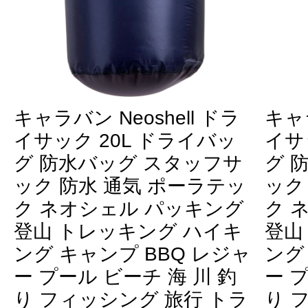
キャラバン Neoshell ドラ
キャラ
イサック 20L ドライバッ
イサ
グ 防水バッグ スタッフサ
グ 
ック 防水 通気 ポーラテッ
ック
ク ネオシェル パッキング
ク 
登山 トレッキング ハイキ
登山
ング キャンプ BBQ レジャ
ング
ー プール ビーチ 海 川 釣
ー 
り フィッシング 旅行 トラ
り 