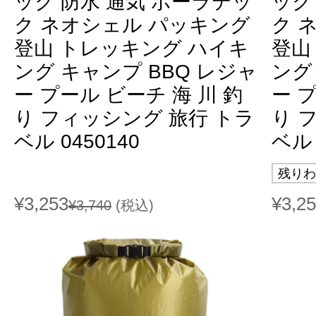
ック 防水 通気 ポーラテッ
ック
ク ネオシェル パッキング
ク 
登山 トレッキング ハイキ
登山
ング キャンプ BBQ レジャ
ング
ー プール ビーチ 海 川 釣
ー 
り フィッシング 旅行 トラ
り 
ベル 0450140
ベル 
残りわ
¥3,253
¥3,2
¥3,740
(税込)