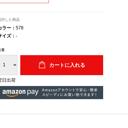
選択した商品
カラー：
578
サイズ：
-
数量
翌日出荷