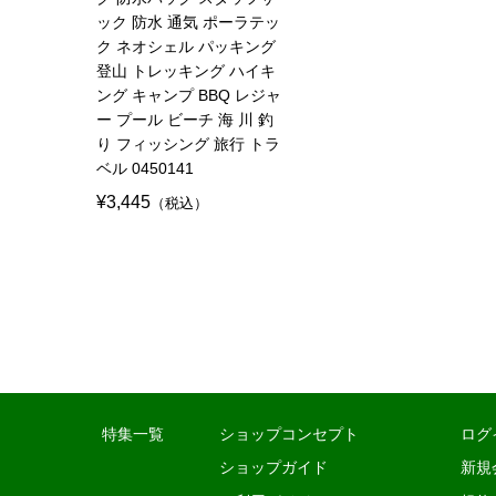
ック 防水 通気 ポーラテッ
ク ネオシェル パッキング
登山 トレッキング ハイキ
ング キャンプ BBQ レジャ
ー プール ビーチ 海 川 釣
り フィッシング 旅行 トラ
ベル 0450141
¥3,445
（税込）
特集一覧
ショップコンセプト
ログ
ショップガイド
新規