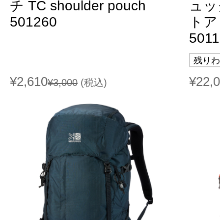
チ TC shoulder pouch
ュッ
501260
トア 2
5011
残りわ
¥2,610
¥22,
¥3,000
(税込)