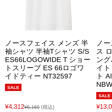
ノースフェイス メンズ 半
ノー
袖シャツ 半袖Tシャツ S/S
ス 
ES66LOGOWIDE T ショー
ング
トスリーブ ES 66ロゴワ
イト
イドティー NT32597
ト Al
NBW
SALE
SALE
¥4,312
¥13,
¥6,160
(税込)