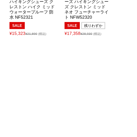
ハイキングシューズ ク
ーズ ハイキングシュー
レストン ハイク ミッド
ズ クレストン ミッド
ウォータープルーフ 防
ネオ フューチャーライ
水 NF52321
ト NFW52320
SALE
SALE
残りわずか
¥15,323
¥17,358
¥21,890
(税込)
¥28,930
(税込)