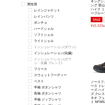
キングシ
男性用
ング 登山
ハイク 
レインジャケット
ープルーフ
レインパンツ
SALE
ポンチョ
¥15,323
¥
ハードシェル
ソフトシェル
ライトシェル
インシュレーション(ダウン)
インシュレーション(化繊)
インシュレーション(ダウ
ン・化繊 ブレンド)
フリース
スウェットフーディー
ベスト
ノースフ
ース ト
半袖 ボタンシャツ
ーズ ハ
長袖 ボタンシャツ
ズ クレス
ネオ フ
半袖 ジップシャツ
ト NFW5