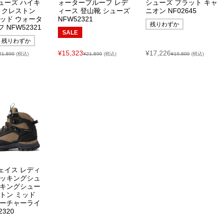
ューズ ハイキ
ォータープルーフ レデ
シューズ プラット キャ
 クレストン
ィース 登山靴 シューズ
ニオン NF02645
ミッド ウォータ
NFW52321
残りわずか
 NFW52321
SALE
残りわずか
¥15,323
¥17,226
21,890
(税込)
¥21,890
(税込)
¥19,800
(税込)
ェイス レディ
レッキングシュ
イキングシュー
トン ミッド
ューチャーライ
2320