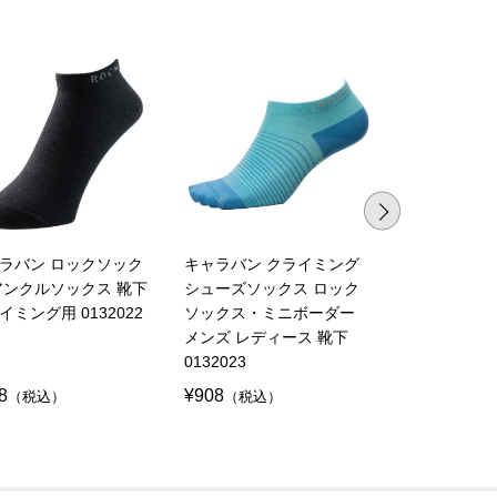
ラバン ロックソック
キャラバン クライミング
キャラバン 
アンクルソックス 靴下
シューズソックス ロック
ス ミニボーダー
イミング用 0132022
ソックス・ミニボーダー
258
メンズ レディース 靴下
0132023
8
¥908
¥908
（税込）
（税込）
（税込