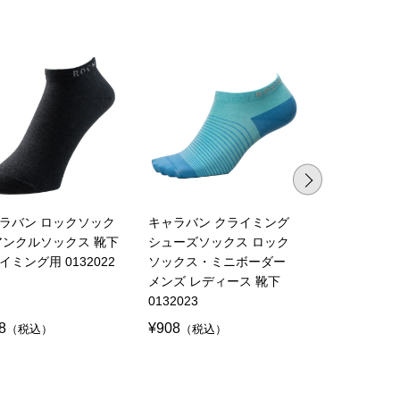
ラバン ロックソック
キャラバン クライミング
キャラバン 
アンクルソックス 靴下
シューズソックス ロック
ス ミニボーダー
イミング用 0132022
ソックス・ミニボーダー
258
メンズ レディース 靴下
0132023
8
¥908
¥908
（税込）
（税込）
（税込