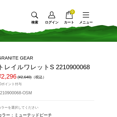
0
検索
ログイン
カート
メニュー
GRANITE GEAR
トレイルワレットS 2210900068
¥2,296
(¥2,640)
（税込）
20ポイント付与
2210900068-OSM
カラーを選択してください
カラー：
ミューテッドピーチ