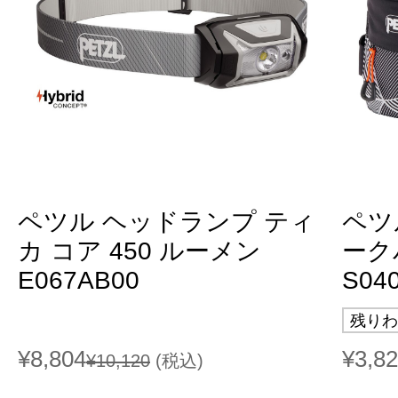
ペツル ヘッドランプ ティ
ペツ
カ コア 450 ルーメン
ーク
E067AB00
S04
残りわ
¥8,804
¥3,8
¥10,120
(税込)