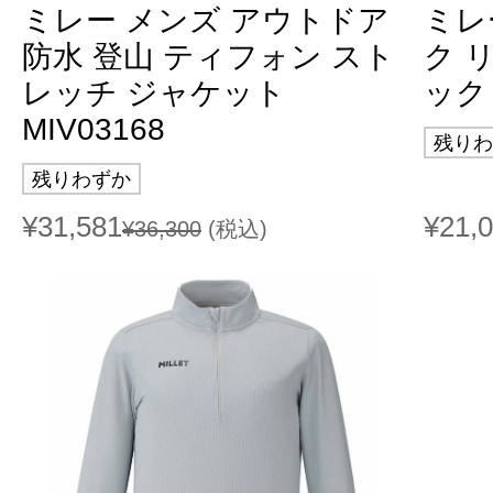
ミレー メンズ アウトドア
ミレ
防水 登山 ティフォン スト
ク 
レッチ ジャケット
ック 
MIV03168
残りわ
残りわずか
¥31,581
¥21,
¥36,300
(税込)