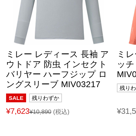
ミレー レディース 長袖 ア
ミレ
ウトドア 防虫 インセクト
ッチ
バリヤー ハーフジップ ロ
MIV
ングスリーブ MIV03217
残りわ
SALE
残りわずか
¥7,623
¥31,
¥10,890
(税込)