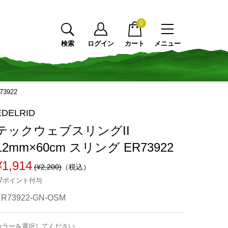
0
検索
ログイン
カート
メニュー
3922
EDELRID
テックウェブスリングII
12mm×60cm スリング ER73922
¥1,914
(¥2,200)
（税込）
17ポイント付与
ER73922-GN-OSM
カラーを選択してください