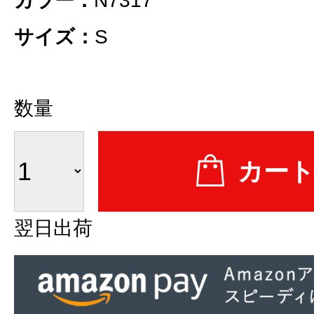
カラー：
N7317
サイズ：
S
数量
翌日出荷