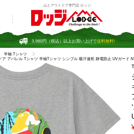
山とアウトドア専門店 ロッジ
3,980円（税込）以上お買い上げで
送料無料!
半袖 Tシャツ
パレル Tシャツ 半袖Tシャツ シンプル 吸汗速乾 静電防止 UVガード NTW