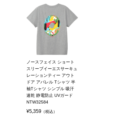
ノースフェイス ショート
スリーブイーエスサーキュ
レーションティー アウト
ドア アパレル Tシャツ 半
袖Tシャツ シンプル 吸汗
速乾 静電防止 UVガード
NTW32584
¥5,359
（税込）