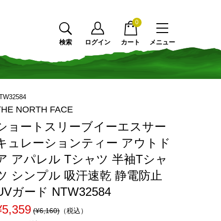
0
検索
ログイン
カート
メニュー
32584
THE NORTH FACE
ショートスリーブイーエスサー
キュレーションティー アウトド
ア アパレル Tシャツ 半袖Tシャ
ツ シンプル 吸汗速乾 静電防止
UVガード NTW32584
¥5,359
(¥6,160)
（税込）