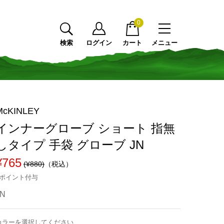
0
検索
ログイン
カート
メニュー
McKINLEY
インナーグローブ ショート 指無
しタイプ 手袋 グローブ JN
¥765
(¥880)
（税込）
6ポイント付与
JN
カラーを選択してください