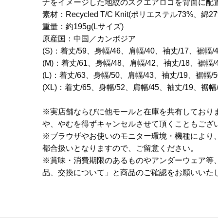
ナをイメージした地紋のスクエアロゴを背面に配
素材：Recycled T/C Knit(ポリエステル73%、綿27
重量：約195g(Lサイズ)
原産国：中国／カンボジア
(S)：着丈/59、身幅/46、肩幅/40、袖丈/17、裾幅/
(M)：着丈/61、身幅/48、肩幅/42、袖丈/18、裾幅/
(L)：着丈/63、身幅/50、肩幅/43、袖丈/19、裾幅/
(XL)：着丈/65、身幅/52、肩幅/45、袖丈/19、裾幅
※実店舗ならびに他モールと在庫を共有しており
や、やむを得ずキャンセルさせて頂くこともござ
※ブラウザやお使いのモニター環境・機種により
都合扱いとなりますので、ご留意ください。
※賞味・消費期限のあるものやアンダーウェア等
品、交換について」と商品のご確認をお願いいた