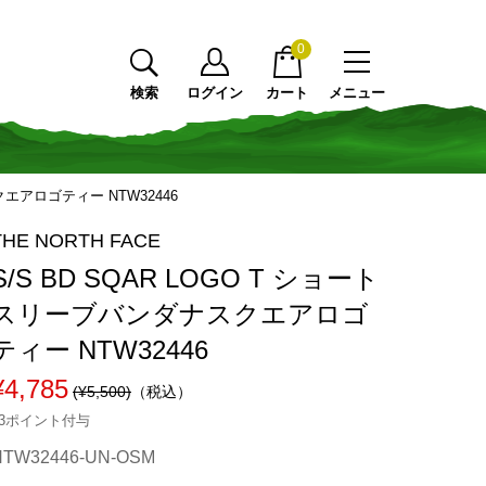
0
検索
ログイン
カート
メニュー
クエアロゴティー NTW32446
THE NORTH FACE
S/S BD SQAR LOGO T ショート
スリーブバンダナスクエアロゴ
ティー NTW32446
¥4,785
(¥5,500)
（税込）
43ポイント付与
NTW32446-UN-OSM