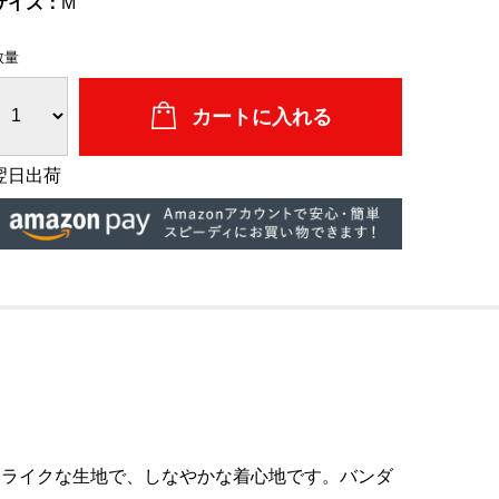
サイズ：
M
数量
翌日出荷
ンライクな生地で、しなやかな着心地です。バンダ