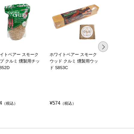
イトベアー スモーク
ホワイトベアー スモーク
ホワイトベア
プ クルミ 燻製用チッ
ウッド クルミ 燻製用ウッ
チップ リン
852D
ド S853C
プ S852E
4
¥574
¥574
（税込）
（税込）
（税込