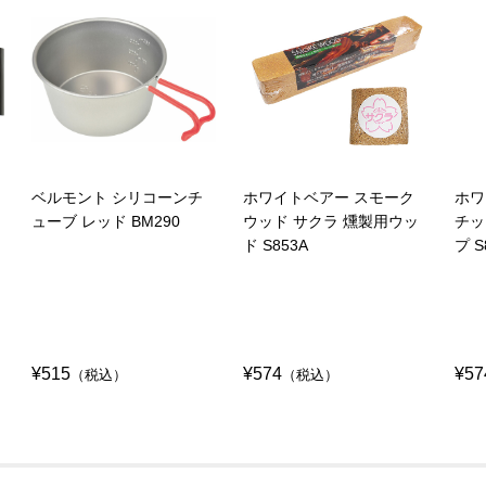
ベルモント シリコーンチ
ホワイトベアー スモーク
ホワ
ューブ レッド BM290
ウッド サクラ 燻製用ウッ
チッ
ド S853A
プ S
¥515
¥574
¥57
（税込）
（税込）