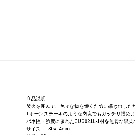
商品説明
焚火を囲んで、色々な物を焼くために導き出した
Tボーンステーキのような肉塊でもガッチリ掴め
バネ性・強度に優れたSUS821L-1材を無骨な
サイズ：180×14mm