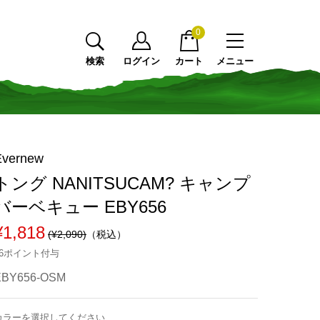
0
検索
ログイン
カート
メニュー
Evernew
トング NANITSUCAM? キャンプ
バーベキュー EBY656
¥1,818
(¥2,090)
（税込）
16ポイント付与
EBY656-OSM
カラーを選択してください