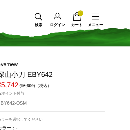
0
検索
ログイン
カート
メニュー
Evernew
深山小刀 EBY642
¥5,742
(¥6,600)
（税込）
52ポイント付与
EBY642-OSM
カラーを選択してください
カラー：
-