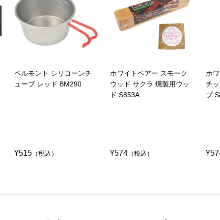
ベルモント シリコーンチ
ホワイトベアー スモーク
ホワ
ューブ レッド BM290
ウッド サクラ 燻製用ウッ
チッ
ド S853A
プ S
¥515
¥574
¥57
（税込）
（税込）