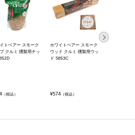
イトベアー スモーク
ホワイトベアー スモーク
ホワイトベア
プ クルミ 燻製用チッ
ウッド クルミ 燻製用ウッ
チップ リン
852D
ド S853C
プ S852E
4
¥574
¥574
（税込）
（税込）
（税込