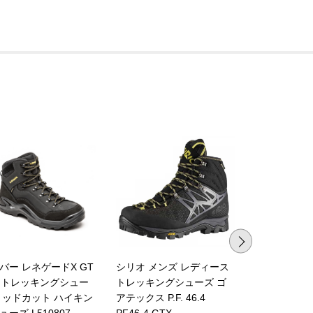
バー レネゲードX GT
シリオ メンズ レディース
スポルティバ
D トレッキングシュー
トレッキングシューズ ゴ
ッキングシュ
ミッドカット ハイキン
アテックス P.F. 46.4
ット ゴアテ
ューズ L510807
PF46-4 GTX
ース TX5 LO