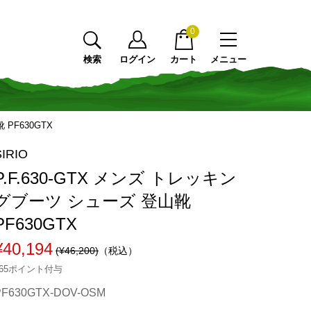
0
検索
ログイン
カート
メニュー
 PF630GTX
SIRIO
P.F.630-GTX メンズ トレッキン
グブーツ シューズ 登山靴
PF630GTX
¥40,194
(¥46,200)
（税込）
365ポイント付与
PF630GTX-DOV-OSM