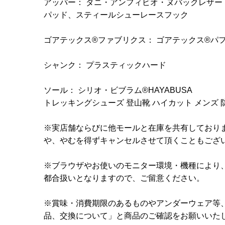
アッパー： ダニ・アンフィビオ・ヌバックレザー
パッド、スティールシューレースフック
ゴアテックス®ファブリクス： ゴアテックス®パ
シャンク： プラスティックハード
ソール： シリオ・ビブラム®HAYABUSA
トレッキングシューズ 登山靴 ハイカット メンズ 
※実店舗ならびに他モールと在庫を共有しており
や、やむを得ずキャンセルさせて頂くこともござ
※ブラウザやお使いのモニター環境・機種により
都合扱いとなりますので、ご留意ください。
※賞味・消費期限のあるものやアンダーウェア等
品、交換について」と商品のご確認をお願いいた