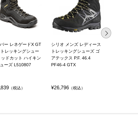
バー レネゲードX GT
シリオ メンズ レディース
スポルティバ
D トレッキングシュー
トレッキングシューズ ゴ
ッキングシュ
ミッドカット ハイキン
アテックス P.F. 46.4
ット ゴアテ
ューズ L510807
PF46-4 GTX
ース TX5 LO
ZFHS121
,839
¥26,796
¥26,796
（税込）
（税込）
（税