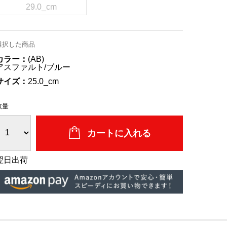
29.0_cm
選択した商品
カラー：
(AB)
アスファルト/ブルー
サイズ：
25.0_cm
数量
翌日出荷