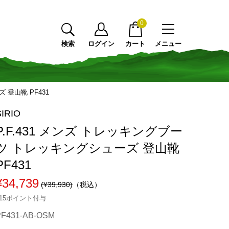
0
検索
ログイン
カート
メニュー
 登山靴 PF431
SIRIO
P.F.431 メンズ トレッキングブー
ツ トレッキングシューズ 登山靴
PF431
¥34,739
(¥39,930)
（税込）
315ポイント付与
PF431-AB-OSM