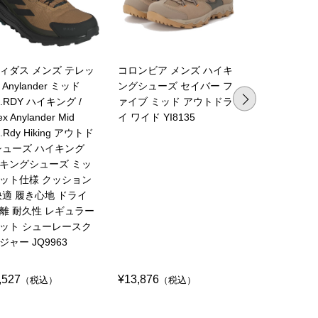
ィダス メンズ テレッ
コロンビア メンズ ハイキ
コロンビア 
Anylander ミッド
ングシューズ セイバー フ
キングシュー
n.RDY ハイキング /
ァイブ ミッド アウトドラ
グシューズ 
ex Anylander Mid
イ ワイド YI8135
クス ミッド
n.Rdy Hiking アウトド
ワイド ミッ
シューズ ハイキング
YI8972
キングシューズ ミッ
ット仕様 クッション
快適 履き心地 ドライ
離 耐久性 レギュラー
ット シューレースク
ジャー JQ9963
,527
¥13,876
¥14,737
（税込）
（税込）
（税