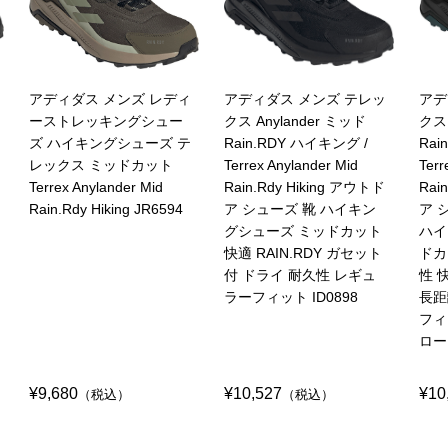
アディダス メンズ レディ
アディダス メンズ テレッ
アデ
ーストレッキングシュー
クス Anylander ミッド
クス 
ズ ハイキングシューズ テ
Rain.RDY ハイキング /
Rai
レックス ミッドカット
Terrex Anylander Mid
Terr
Terrex Anylander Mid
Rain.Rdy Hiking アウトド
Rai
Rain.Rdy Hiking JR6594
ア シューズ 靴 ハイキン
ア 
グシューズ ミッドカット
ハイ
快適 RAIN.RDY ガセット
ドカ
付 ドライ 耐久性 レギュ
性 
ラーフィット ID0898
長距
フィ
ロー
¥9,680
¥10,527
¥10
（税込）
（税込）