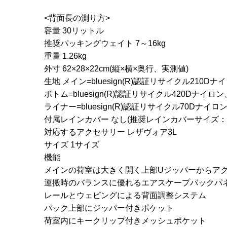
<背面長の測り方>
容量 30リットル
推奨パッキングウェイト 7～16kg
重量 1.26kg
外寸 62×28×22cm(縦×横×奥行、実測値)
生地 メイン=bluesign(R)認証リサイクル210
ボトム=bluesign(R)認証リサイクル420Dナイロ
ライナー=bluesign(R)認証リサイクル70Dナイロ
付属レインカバー なし(推奨レインカバーサイズ：
対応するアクセサリー レザヴォア3L
サイズ 1サイズ
機能
メインの荷室は大きく開く上部Uジッパーからア
運搬時のバランスに優れるエアスケープバックパ
レールとウェビングによる背面調整システム
パック上部にジッパー付きポケット
荷室内にキークリップ付きメッシュポケット