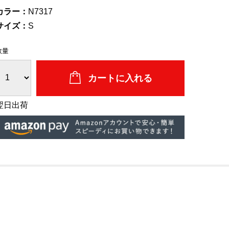
カラー：
N7317
サイズ：
S
数量
翌日出荷