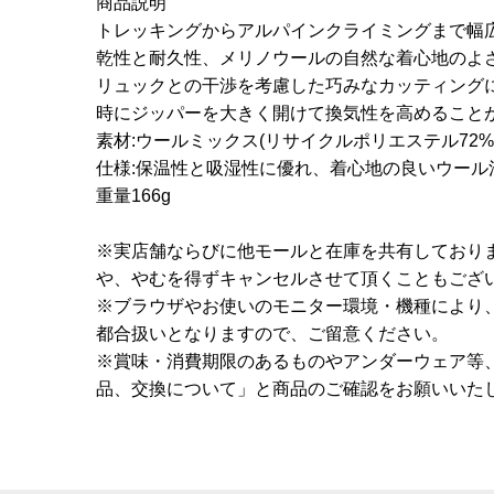
商品説明
トレッキングからアルパインクライミングまで幅
乾性と耐久性、メリノウールの自然な着心地のよ
リュックとの干渉を考慮した巧みなカッティング
時にジッパーを大きく開けて換気性を高めること
素材:ウールミックス(リサイクルポリエステル72%
仕様:保温性と吸湿性に優れ、着心地の良いウー
重量166g
※実店舗ならびに他モールと在庫を共有しており
や、やむを得ずキャンセルさせて頂くこともござ
※ブラウザやお使いのモニター環境・機種により
都合扱いとなりますので、ご留意ください。
※賞味・消費期限のあるものやアンダーウェア等
品、交換について」と商品のご確認をお願いいた