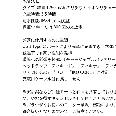
認証: CE
タイプ: 容量 1250 mAh のリチウムイオンリ
充電時間: 3.5 時間
耐水性能: IPX4 (全天候型)
保証:２年または 300 回の充放電
頻繁に使用するのに最適
USB Type-C ポートにより簡単に充電でき、本
低温下でも高い性能を発揮
環境への影響を軽減: リチャージャブルバッテリー
ヘッドランプ『ティキッド』『ティキナ』『ティカ』『
リア 2R RGB』『IKO』 『IKO CORE』に対応
充電用ケーブルは付属しません
※実店舗ならびに他モールと在庫を共有しており
や、やむを得ずキャンセルさせて頂くこともござ
※ブラウザやお使いのモニター環境・機種により
都合扱いとなりますので、ご留意ください。