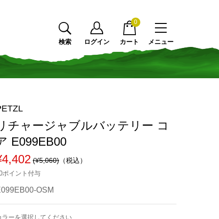
0
検索
ログイン
カート
メニュー
PETZL
リチャージャブルバッテリー コ
ア E099EB00
¥4,402
(¥5,060)
（税込）
40ポイント付与
E099EB00-OSM
カラーを選択してください