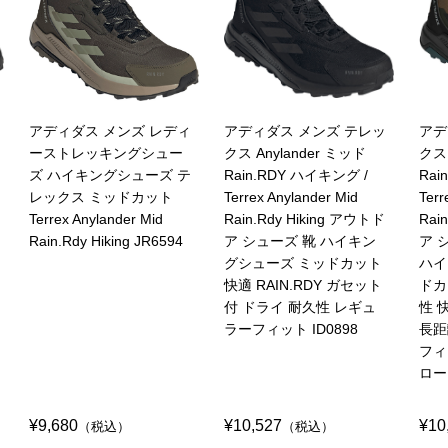
アディダス メンズ レディ
アディダス メンズ テレッ
アデ
ーストレッキングシュー
クス Anylander ミッド
クス 
ズ ハイキングシューズ テ
Rain.RDY ハイキング /
Rai
レックス ミッドカット
Terrex Anylander Mid
Terr
Terrex Anylander Mid
Rain.Rdy Hiking アウトド
Rai
Rain.Rdy Hiking JR6594
ア シューズ 靴 ハイキン
ア 
グシューズ ミッドカット
ハイ
快適 RAIN.RDY ガセット
ドカ
付 ドライ 耐久性 レギュ
性 
ラーフィット ID0898
長距
フィ
ロー
¥9,680
¥10,527
¥10
（税込）
（税込）