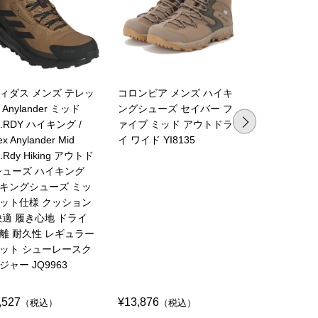
ィダス メンズ テレッ
コロンビア メンズ ハイキ
コロンビア 
Anylander ミッド
ングシューズ セイバー フ
キングシュー
n.RDY ハイキング /
ァイブ ミッド アウトドラ
グシューズ 
ex Anylander Mid
イ ワイド YI8135
クス ミッド
n.Rdy Hiking アウトド
ワイド ミッ
シューズ ハイキング
YI8972
キングシューズ ミッ
ット仕様 クッション
快適 履き心地 ドライ
離 耐久性 レギュラー
ット シューレースク
ジャー JQ9963
,527
¥13,876
¥14,737
（税込）
（税込）
（税