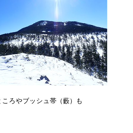
ところやブッシュ帯（藪）も
。